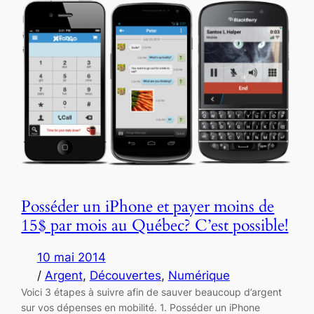
Posséder un iPhone et payer moins de
15$ par mois au Québec? C’est possible!
10 mai 2014
/
Argent
, 
Découvertes
, 
Numérique
Voici 3 étapes à suivre afin de sauver beaucoup d’argent
sur vos dépenses en mobilité. 1. Posséder un iPhone